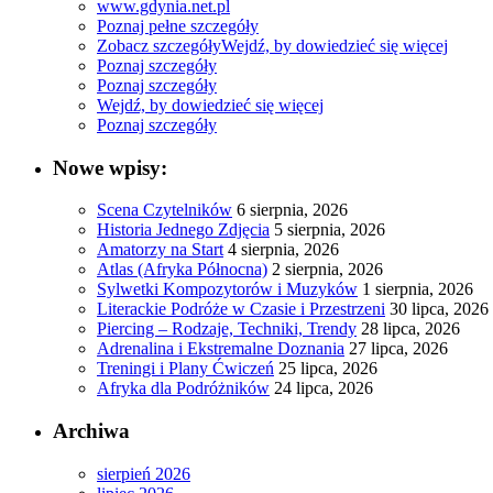
www.gdynia.net.pl
Poznaj pełne szczegóły
Zobacz szczegóły
Wejdź, by dowiedzieć się więcej
Poznaj szczegóły
Poznaj szczegóły
Wejdź, by dowiedzieć się więcej
Poznaj szczegóły
Nowe wpisy:
Scena Czytelników
6 sierpnia, 2026
Historia Jednego Zdjęcia
5 sierpnia, 2026
Amatorzy na Start
4 sierpnia, 2026
Atlas (Afryka Północna)
2 sierpnia, 2026
Sylwetki Kompozytorów i Muzyków
1 sierpnia, 2026
Literackie Podróże w Czasie i Przestrzeni
30 lipca, 2026
Piercing – Rodzaje, Techniki, Trendy
28 lipca, 2026
Adrenalina i Ekstremalne Doznania
27 lipca, 2026
Treningi i Plany Ćwiczeń
25 lipca, 2026
Afryka dla Podróżników
24 lipca, 2026
Archiwa
sierpień 2026