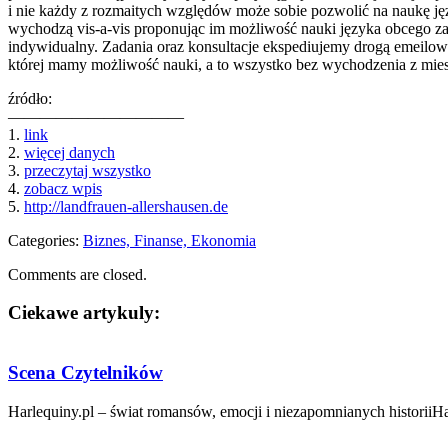
i nie każdy z rozmaitych względów może sobie pozwolić na naukę jęz
wychodzą vis-a-vis proponując im możliwość nauki języka obcego za 
indywidualny. Zadania oraz konsultacje ekspediujemy drogą emeilową
której mamy możliwość nauki, a to wszystko bez wychodzenia z mies
źródło:
———————————
1.
link
2.
więcej danych
3.
przeczytaj wszystko
4.
zobacz wpis
5.
http://landfrauen-allershausen.de
Categories:
Biznes, Finanse, Ekonomia
Comments are closed.
Ciekawe artykuly:
Scena Czytelników
Harlequiny.pl – świat romansów, emocji i niezapomnianych historiiHa