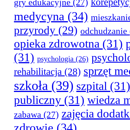
korepetyc
gry edukacyjne
(27)
medycyna
(34)
mieszkani
przyrody
(29)
odchudzanie
opieka zdrowotna
(31)
(31)
psychol
psychologia
(26)
sprzęt m
rehabilitacja
(28)
szkoła
(39)
szpital
(31
publiczny
(31)
wiedza 
zajęcia dodat
zabawa
(27)
zdrowie
(34)