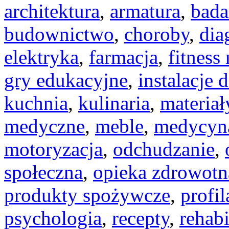
architektura
,
armatura
,
bada
budownictwo
,
choroby
,
dia
elektryka
,
farmacja
,
fitness
gry edukacyjne
,
instalacje
kuchnia
,
kulinaria
,
materia
medyczne
,
meble
,
medycyn
motoryzacja
,
odchudzanie
,
społeczna
,
opieka zdrowotn
produkty spożywcze
,
profi
psychologia
,
recepty
,
rehabi