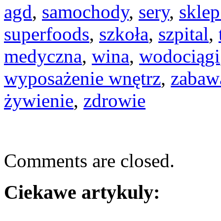
agd
,
samochody
,
sery
,
skle
superfoods
,
szkoła
,
szpital
,
medyczna
,
wina
,
wodociągi
wyposażenie wnętrz
,
zabaw
żywienie
,
zdrowie
Comments are closed.
Ciekawe artykuly: